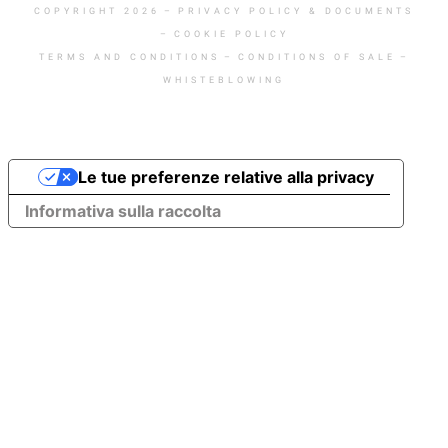
COPYRIGHT 2026
–
PRIVACY POLICY & DOCUMENTS
–
COOKIE POLICY
TERMS AND CONDITIONS
–
CONDITIONS OF SALE
–
WHISTEBLOWING
Le tue preferenze relative alla privacy
Informativa sulla raccolta