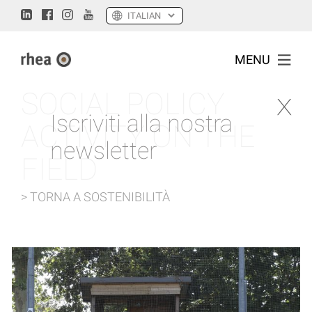
MENU
SOCIAL POLICY
Iscriviti alla nostra
ACTIVITY ON THE
newsletter
FIELD
> TORNA A SOSTENIBILITÀ