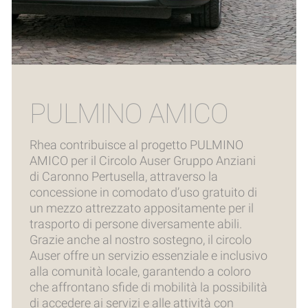
PULMINO AMICO
Rhea contribuisce al progetto PULMINO
AMICO per il Circolo Auser Gruppo Anziani
di Caronno Pertusella, attraverso la
concessione in comodato d’uso gratuito di
un mezzo attrezzato appositamente per il
trasporto di persone diversamente abili.
Grazie anche al nostro sostegno, il circolo
Auser offre un servizio essenziale e inclusivo
alla comunità locale, garantendo a coloro
che affrontano sfide di mobilità la possibilità
di accedere ai servizi e alle attività con