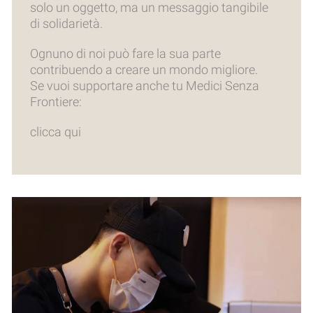
solo un oggetto, ma un messaggio tangibile
di solidarietà.
Ognuno di noi può fare la sua parte
contribuendo a creare un mondo migliore.
Se vuoi supportare anche tu Medici Senza
Frontiere:
clicca qui