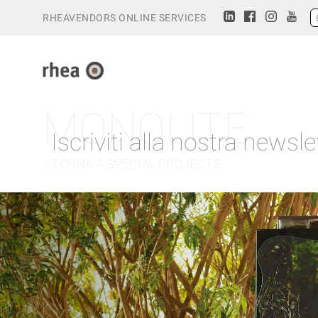
RHEAVENDORS ONLINE SERVICES
MONOLITE
Iscriviti alla nostra newsle
> TORNA A SPECIAL PROJECTS