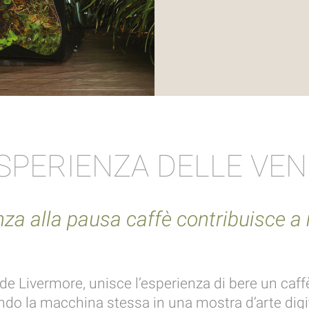
ESPERIENZA DELLE VE
a alla pausa caffè contribuisce a mi
de Livermore, unisce l’esperienza di bere un caff
ndo la macchina stessa in una mostra d’arte digi