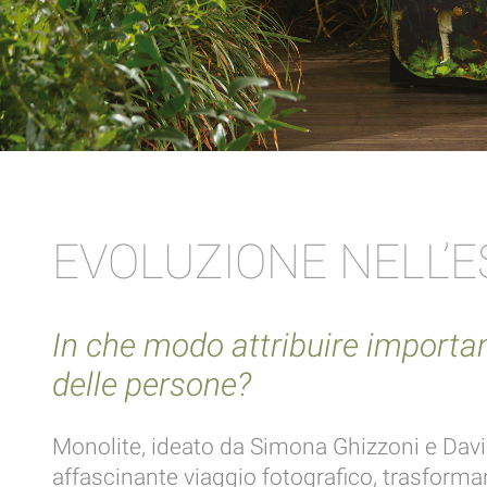
EVOLUZIONE NELL’
In che modo attribuire importanz
delle persone?
Monolite, ideato da Simona Ghizzoni e Davi
affascinante viaggio fotografico, trasforma