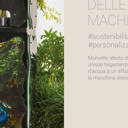
DELLE
MACH
#sostenibil
#personaliz
Monolite, ideato 
unisce l’esperienz
d’acqua a un affa
la macchina stessa