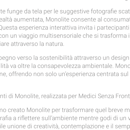
te funge da tela per le suggestive fotografie scat
 realtà aumentata, Monolite consente al consumato
Questa esperienza interattiva invita i partecipan
con un viaggio multisensoriale che si trasforma in
are attraverso la natura.
egno verso la sostenibilità attraverso un desig
ibilità va oltre la consapevolezza ambientale. Mo
rsone, offrendo non solo un’esperienza centrata s
nti di Monolite, realizzata per Medici Senza Fronti
o creato Monolite per trasformare quel breve mo
ografia a riflettere sull’ambiente mentre godi di u
unione di creatività, contemplazione e il sempli