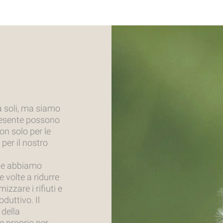
a soli, ma siamo
resente possono
n solo per le
per il nostro
ale abbiamo
 volte a ridurre
zzare i rifiuti e
duttivo. Il
 della
e proprio per