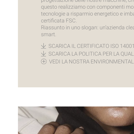
questo realizziamo con componenti mod
tecnologie a risparmio energetico e imba
certificata FSC.
Riassunto in uno slogan: un’azienda cle
smart.
SCARICA IL CERTIFICATO ISO 1400
SCARICA LA POLITICA PER LA QUAL
VEDI LA NOSTRA ENVIRONMENTAL