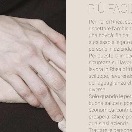
PIÙ FACI
Per noi di Rhea, sos
rispettare l’ambie
una novità: fin dal
successo è legato a
persone in azienda
Per questo ci impe
sicurezza sul lavoro
lavora in Rhea offr
sviluppo, favorend
dell’uguaglianza ch
diverse.
Solo quando le per
buona salute e pos
economica, contrib
prospera. Che è poi
qualsiasi azienda.
Trattare le persone