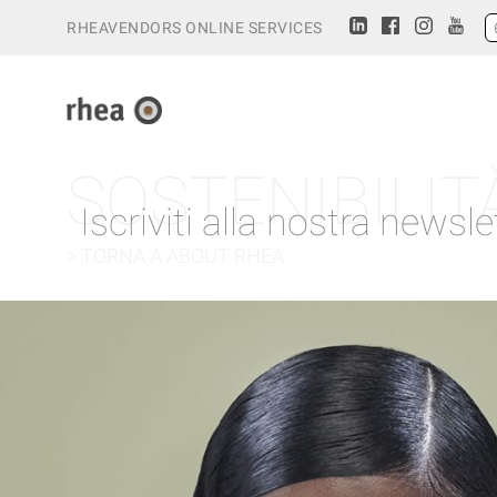
RHEAVENDORS ONLINE SERVICES
SOSTENIBILIT
Iscriviti alla nostra newsle
> TORNA A ABOUT RHEA