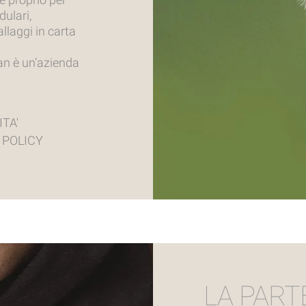
ulari,
llaggi in carta
an è un’azienda
1
ITA'
 POLICY
LA PART