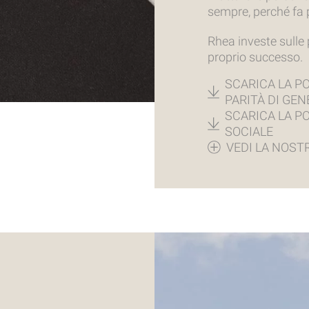
sempre, perché fa 
Rhea investe sulle p
proprio successo.
SCARICA LA PO
PARITÀ DI GEN
SCARICA LA PO
SOCIALE
VEDI LA NOST