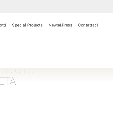
otti
Special Projects
News&Press
Contattaci
D’AIUTO
ETA
ITÀ
 essere più di un semplice trend del momento.
lori fondamentali di un’azienda…