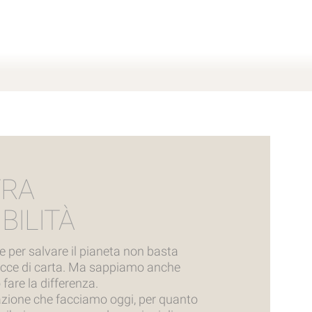
TRA
BILITÀ
per salvare il pianeta non basta
ucce di carta. Ma sappiamo anche
fare la differenza.
azione che facciamo oggi, per quanto