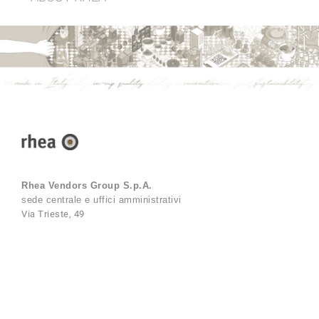
Rhea Vendors Group S.p.A.
sede centrale e uffici amministrativi
Via Trieste, 49
21042 Caronno Pertusella
Varese (VA) – Italy
E-mail:
rheavendors@rheavendors.com
Telefono:
+39-02-966551
P.IVA 02546490133