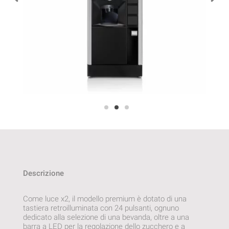
Descrizione
Come luce x2, il modello premium è dotato di una
tastiera retroilluminata con 24 pulsanti, ognuno
dedicato alla selezione di una bevanda, oltre a una
barra a LED per la regolazione dello zucchero e a