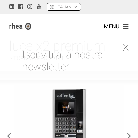
MENU
luce x2 premium
Iscriviti alla nostra
> TORNA A PRODOTTI
newsletter