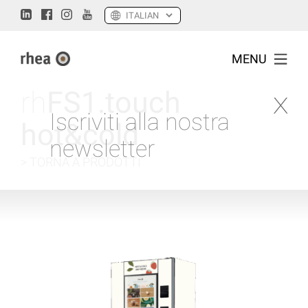
MENU
rh
FS1.touch
Iscriviti alla nostra
hot&cold
newsletter
> TORNA A PRODOTTI