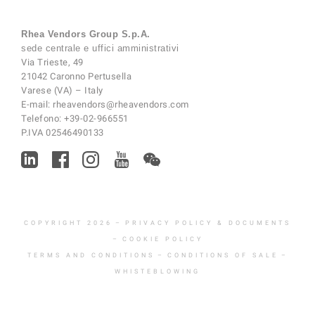
Rhea Vendors Group S.p.A.
sede centrale e uffici amministrativi
Via Trieste, 49
21042 Caronno Pertusella
Varese (VA) – Italy
E-mail:
rheavendors@rheavendors.com
Telefono:
+39-02-966551
P.IVA 02546490133
COPYRIGHT 2026
–
PRIVACY POLICY & DOCUMENTS
–
COOKIE POLICY
TERMS AND CONDITIONS
–
CONDITIONS OF SALE
–
WHISTEBLOWING