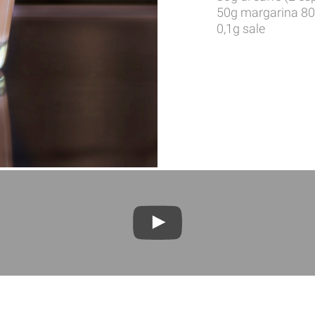
50g margarina 80
0,1g sale