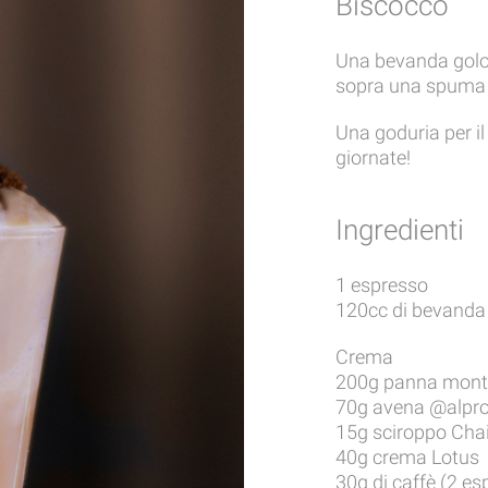
Biscocco
Una bevanda golos
sopra una spuma a
Una goduria per il
giornate!
Ingredienti
1 espresso
120cc di bevanda
Crema
200g panna mont
70g avena @alpro
15g sciroppo Cha
40g crema Lotus
30g di caffè (2 es