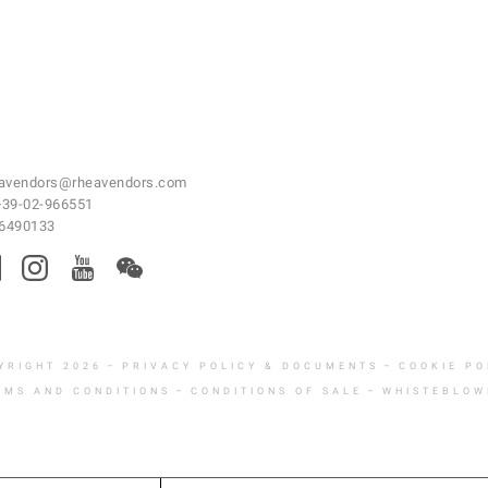
avendors@rheavendors.com
+39-02-966551
46490133
YRIGHT 2026
–
PRIVACY POLICY & DOCUMENTS
–
COOKIE PO
RMS AND CONDITIONS
–
CONDITIONS OF SALE
–
WHISTEBLOW