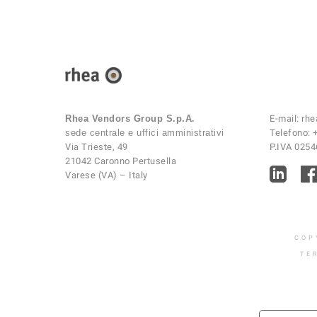
Rhea Vendors Group S.p.A.
E-mail:
rhe
sede centrale e uffici amministrativi
Telefono:
Via Trieste, 49
P.IVA 025
21042 Caronno Pertusella
Varese (VA) – Italy
COP
TE