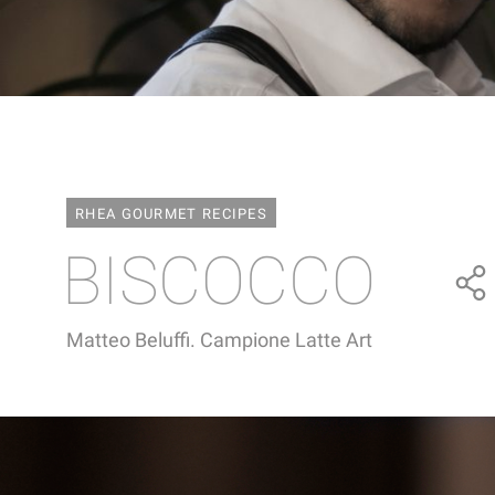
RHEA GOURMET RECIPES
BISCOCCO
Matteo Beluffi. Campione Latte Art